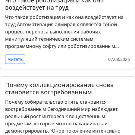
Что такое роботизация и как она
воздействует на труд
Что такое роботизация и как она воздействует на
труд Автоматизация адмирал х является собой
процесс переноса выполнения рабочих
манипуляций техническим системам,
программному софту или роботизированным…
Читать
07.08.2026
Почему коллекционирование снова
становится востребованным
Почему собирательство опять становится
востребованным Сегодняшний мир наблюдает
реальный рост интереса к вещественным
предметам, которые можно накапливать и
демонстрировать. Юное поколение интенсивно